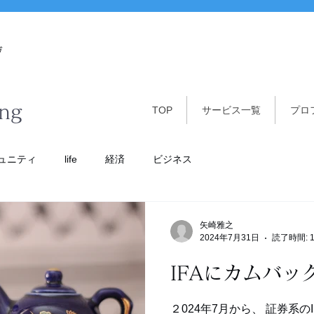
グ
ing
TOP
サービス一覧
プロ
ュニティ
life
経済
ビジネス
矢崎雅之
2024年7月31日
読了時間: 
IFAにカムバッ
２024年7月から、 証券系のI