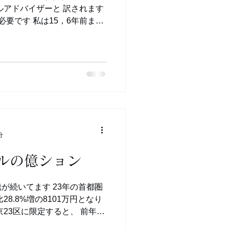
ルアドバイザーと 訳されます
要です 私は15，6年前まで
り、 その時に取得していた証券
分
ルの億ション
が続いてます 23年の首都圏
8.8%増の8101万円となり
23区に限定すると、 前年比
なり、 1974年以降で初めて1億