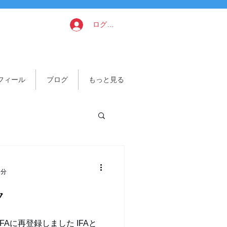
ログイン
フィール
ブログ
もっと見る
1分
ク
FAに再登録しました IFAと