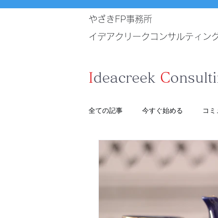
やざきFP事務所
イデアクリークコンサルティン
I
deacreek
C
onsult
全ての記事
今すぐ始める
コミ