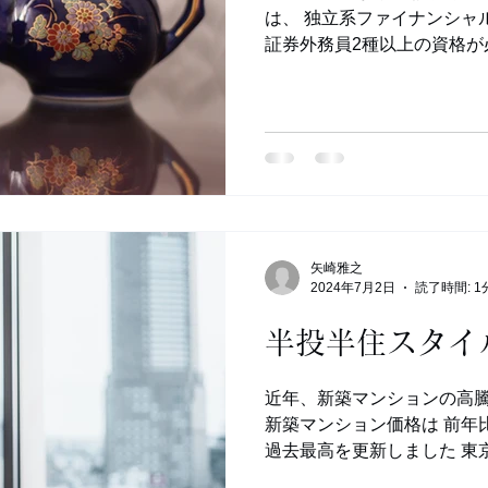
は、 独立系ファイナンシャ
証券外務員2種以上の資格が必
IFAをやっていた時期があ
外務員2種の...
矢崎雅之
2024年7月2日
読了時間: 1
半投半住スタイ
近年、新築マンションの高騰
新築マンション価格は 前年比2
過去最高を更新しました 東京
39.4%増の1億1483万円と