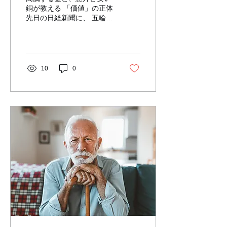
銅が教える 「価値」の正体
先日の日経新聞に、 五輪の
「金メダル」の製造コスト
に関する 興味深い記事があ
りました。 実は「金メダ
ル」(約2177㌦)の中身は
「銀メダル」500グラム(約
10
0
1277㌦)の 表面にわずか6
グラムの 金メッキが施され
ているだけ。 しかし、この
たった6グラムの金の価格
が 跳ね上がったことで、
金メダルの原価は 20年前
の8倍にまで膨らんでいま
す。 一方で驚いたのは 銅
メダル(2㌦→5㌦)の「安
さ」です。 近年の銅の盗難
が相次ぐニュースから 高騰
しているイメージがありま
すが、 20年前比で2.5倍程
度の値上がりです。 金の上
昇率とは比較にならないほ
ど、 素材による「格差」が