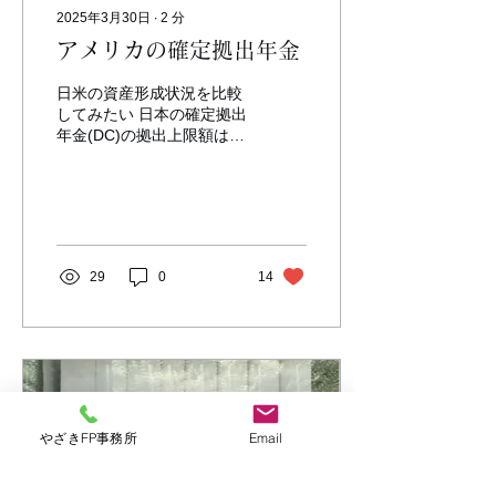
鮮明になっています。 この
2025年3月30日
∙
2
分
点から、 世の中の「価値の
上がり方」には 2つの種類
アメリカの確定拠出年金
があることが分かります。
一つは金のように、 有事や
日米の資産形成状況を比較
インフレに備えて 世界中が
してみたい 日本の確定拠出
欲しがる「安全資産」とし
年金(DC)の拠出上限額は年
ての価値。 もう一つは銅の
間66万円 これに比べ アメ
ように、 電気自動車やイン
リカの確定拠出年金(DC)の
フラに欠かせない 「産業資
拠出上限は企業と従業員の
材」としての価値。 銅線の
合計で6万9千㌦(約1035万
盗難がニュースになるの
円)にもなる 現在の1ドル＝
は、 素材の価値が上がった
150円の為替下で15.6倍も
29
0
14
からというより、...
の差がある...
やざきFP事務所
Email