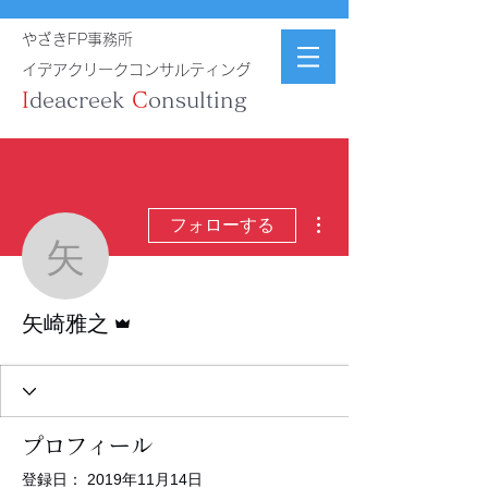
やざきFP事務所
イデアクリークコンサルティング
I
deacreek
C
onsulting
その他
フォローする
矢崎雅之
管理者
矢崎雅之
プロフィール
登録日： 2019年11月14日