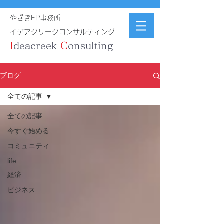
やざきFP事務所
イデアクリークコンサルティング
I
deacreek
C
onsulting
ブログ
全ての記事
全ての記事
今すぐ始める
コミュニティ
life
経済
ビジネス