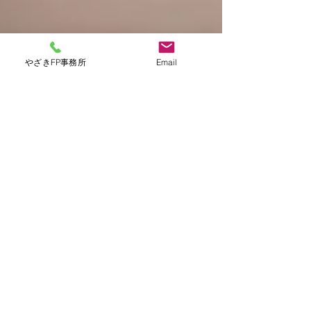
やざきFP事務所
Email