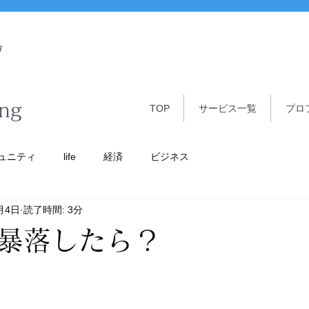
グ
ing
TOP
サービス一覧
プロ
ュニティ
life
経済
ビジネス
月4日
読了時間: 3分
暴落したら？