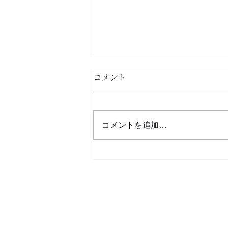
コメント
コメントを追加…
「金メダル」の原価は20年前
の8倍に