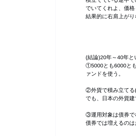
でいてくれよ、価格
結果的に右肩上がり
(結論)20年～40
①5000とも600
ァンドを使う。
②外貨で積み立てる(
でも、日本の外貨建
③運用対象は債券で
債券では増えるのは