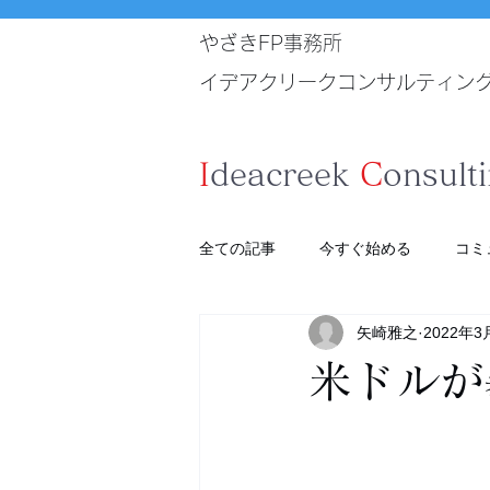
やざきFP事務所
イデアクリークコンサルティン
I
deacreek
C
onsult
全ての記事
今すぐ始める
コミ
矢崎雅之
2022年3
米ドルが