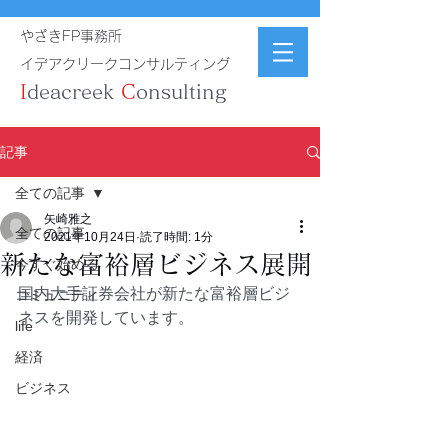
やざきFP事務所
イデアクリークコンサルティング
I
deacreek
C
onsulting
記事
全ての記事
矢崎雅之
全ての記事
2021年10月24日
読了時間: 1分
新たな富裕層ビジネス展開
今すぐ始める
国内大手証券会社が新たな富裕層ビジ
コミュニティ
ネスを開発しています。
life
経済
ビジネス