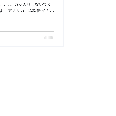
しょう。ガッカリしないでく
、 アメリカ 2.25倍 イギリ
倍 日本 1.11倍...
G)