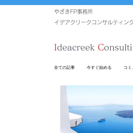
やざきFP事務所
イデアクリークコンサルティン
I
deacreek
C
onsult
全ての記事
今すぐ始める
コミ